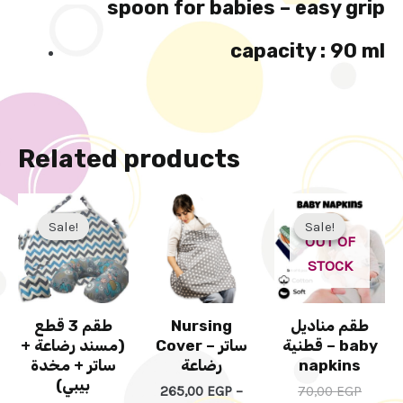
spoon for babies – easy grip
capacity : 90 ml
Related products
Original
Current
Price
Origin
Curre
This
This
price
price
range:
price
price
Sale!
Sale!
Sale!
Sale!
product
product
was:
is:
265,00 EGP
was:
is:
OUT OF
600,00 EGP.
560,00 EGP.
has
through
has
70,00 
50,00 
STOCK
300,00 EGP
multiple
multiple
variants.
variants.
The
The
طقم 3 قطع
Nursing
طقم مناديل
قطنية – baby
Cover – ساتر
(مسند رضاعة +
options
options
ساتر + مخدة
رضاعة
napkins
may
may
بيبي)
265,00
EGP
–
70,00
EGP
be
be