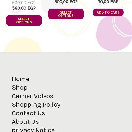
300,00
EGP
50,00
EGP
600,00
EGP
chosen
chosen
560,00
EGP
SELECT
ADD TO CART
on
on
OPTIONS
SELECT
the
the
OPTIONS
product
product
page
page
Home
Shop
Carrier Videos
Shopping Policy
Contact Us
About Us
privacy Notice